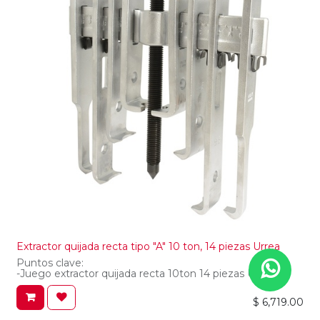
Extractor quijada recta tipo "A" 10 ton, 14 piezas Urrea
Puntos clave:
-Juego extractor quijada recta 10ton 14 piezas Urrea
-Tornillo forzador de acero tratado; cuenta con un
hexágono para poder maniobrar mediante un dado y
$
6,719.00
matraca y una punta flotante que ejerce la fuerza de
extracción.