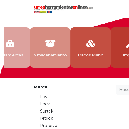
Inicio
Tien
erramientas
Almacenamiento
Dados Mano
Imp
Marca
Foy
Lock
Surtek
Prolok
Proforza