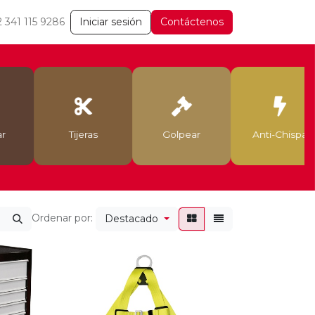
2 341 115 9286
Iniciar sesión
Contáctenos
r
Tijeras
Golpear
Anti-Chispa
Ordenar por:
Destacado