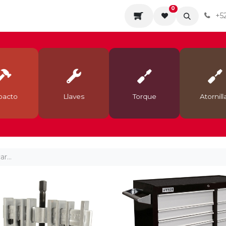
0
da
Sobre nosotros
Contáctenos
Servicios
+5
acto
Llaves
Torque
Atornilla