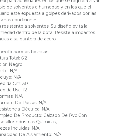
deal para actividades en las que se requiera aislar
 pie de solventes o humedad y en los que el
uario esté expuesta a golpes derivados por las
smas condiciones.
s resistente a solventes. Su diseño evita la
medad dentro de la bota. Resiste a impactos
acias a su puntera de acero
pecificaciones técnicas:
tura Total: 6.2
olor: Negro
orte: N/A
ncluye: N/A
edida Cm: 30
edida Usa: 12
ormas: N/A
úmero De Piezas: N/A
esistencia Eléctrica: N/A
mpleo De Producto: Calzado De Pvc Con
squillo/Industrias Químicas,
iezas Incluidas: N/A
apacidad De Aislamiento: N/A