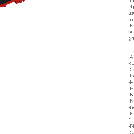
-I
el
us
mi
-E
hu
gr
Es
-Al
-C
-C
-I
-M
-M
-N
-N
-R
-E
Ca
-P
-C