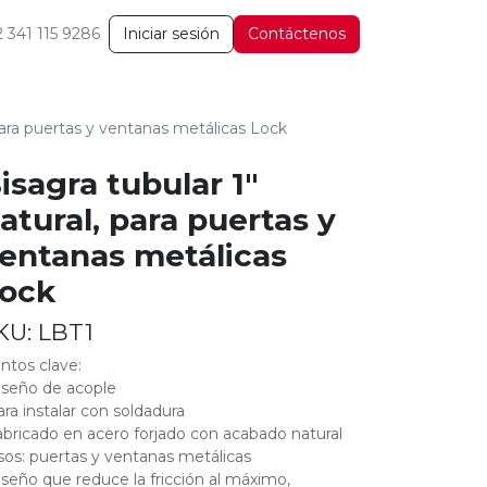
2 341 115 9286
Iniciar sesión
Contáctenos
 para puertas y ventanas metálicas Lock
isagra tubular 1"
atural, para puertas y
entanas metálicas
ock
KU:
LBT1
ntos clave:
iseño de acople
ara instalar con soldadura
abricado en acero forjado con acabado natural
sos: puertas y ventanas metálicas
iseño que reduce la fricción al máximo,