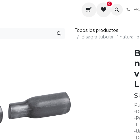
0
da
Sobre nosotros
Contáctenos
Servicios
+5
Todos los productos
Bisagra tubular 1" natural,
B
n
v
L
S
Pu
-D
-P
-F
-U
-D