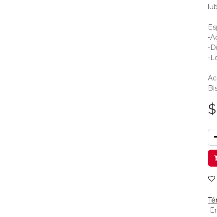
lu
Es
-A
-D
-L
Ac
Bi
Té
En