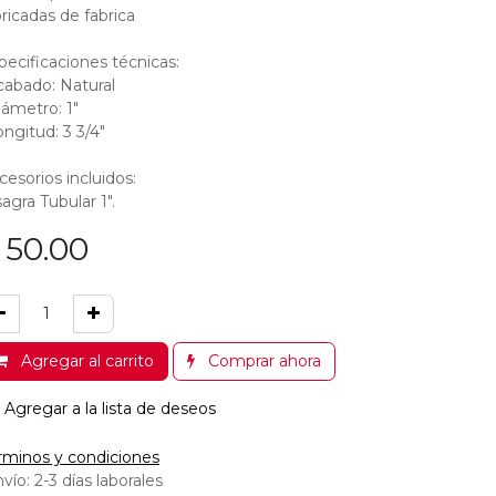
bricadas de fabrica
pecificaciones técnicas:
cabado: Natural
iámetro: 1"
ongitud: 3 3/4"
cesorios incluidos:
sagra Tubular 1".
$
50.00
Agregar al carrito
Comprar ahora
Agregar a la lista de deseos
rminos y condiciones
vío: 2-3 días laborales