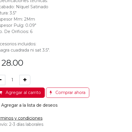
pecificaciones técnicas:
cabado: Níquel Satinado
tura: 3.5"
spesor Mm: 2Mm
spesor Pulg: 0.09"
o. De Orificios: 6
cesorios incluidos:
sagra cuadrada ni sat 3.5".
$
28.00
Agregar al carrito
Comprar ahora
Agregar a la lista de deseos
rminos y condiciones
vío: 2-3 días laborales