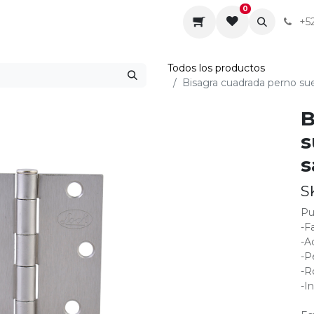
0
da
Sobre nosotros
Contáctenos
Servicios
+5
Todos los productos
Bisagra cuadrada perno suel
B
s
s
S
Pu
-F
-A
-P
-R
-I