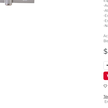
Es
-A
-Al
-E
-E
-N
Ac
Bi
Té
En