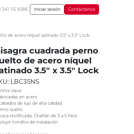
2 341 115 9286
Iniciar sesión
Contáctenos
to de acero níquel satinado 3.5" x 3.5" Lock
isagra cuadrada perno
uelto de acero níquel
atinado 3.5" x 3.5" Lock
KU:
LBC35NS
ntos clave:
abricadas en acero
cabados de lujo de alta calidad
erno suelto
osca rectificada. Chaflán de 3 a 5 hilos
ncluye tornillos de instalación