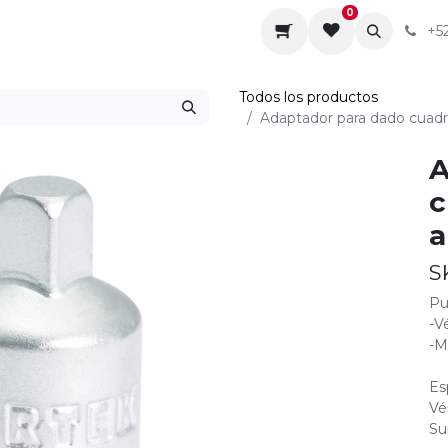
0
da
Sobre nosotros
Contáctenos
Servicios
+5
Todos los productos
Adaptador para dado cuadr
A
c
a
S
Pu
-V
-M
Es
Vé
Su