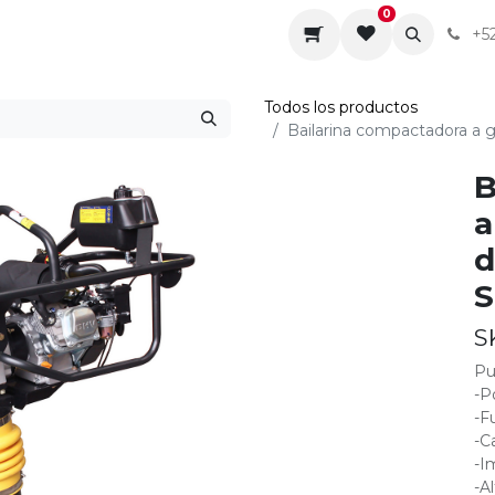
0
da
Sobre nosotros
Contáctenos
Servicios
+5
Todos los productos
Bailarina compactadora a 
B
a
d
S
S
Pu
-P
-F
-C
-I
-A