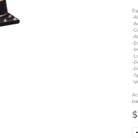
Es
-Al
-A
-C
-A
-E
-I
-L
-P
-P
-T
-V
Ac
bai