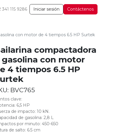
2 341 115 9286
Iniciar sesión
Contáctenos
gasolina con motor de 4 tiempos 6.5 HP Surtek
ailarina compactadora
 gasolina con motor
e 4 tiempos 6.5 HP
urtek
KU:
BVC765
ntos clave:
otencia: 6,5 HP
uerza de impacto: 10 kN.
apacidad de gasolina: 2,8 L
mpactos por minuto: 450-650
ltura de salto: 6.5 cm