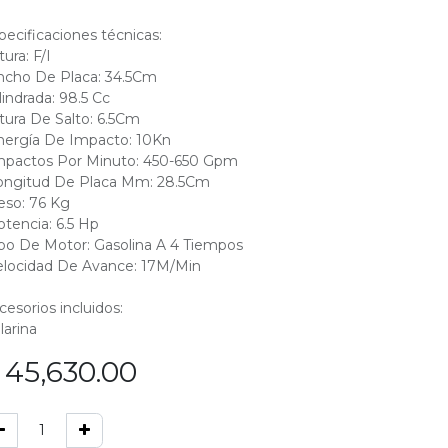
pecificaciones técnicas:
tura: F/I
ncho De Placa: 34.5Cm
ilindrada: 98.5 Cc
ltura De Salto: 6.5Cm
nergía De Impacto: 10Kn
mpactos Por Minuto: 450-650 Gpm
ongitud De Placa Mm: 28.5Cm
eso: 76 Kg
otencia: 6.5 Hp
ipo De Motor: Gasolina A 4 Tiempos
elocidad De Avance: 17M/Min
cesorios incluidos:
larina
$
45,630.00