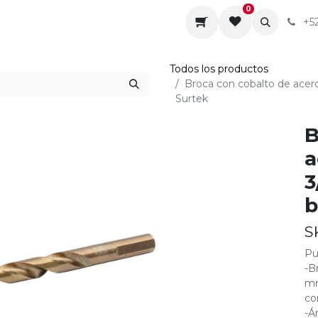
0
da
Sobre nosotros
Contáctenos
Servicios
+5
Todos los productos
Broca con cobalto de acero 
Surtek
B
a
3
b
S
Pu
-B
mm
co
-Á