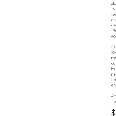
al
-N
te
en
-P
-B
ac
Es
Br
mm
co
in
ne
te
en
Ac
1 