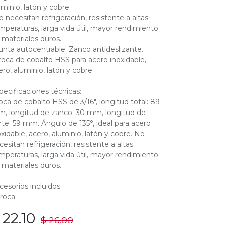
uminio, latón y cobre.
o necesitan refrigeración, resistente a altas
mperaturas, larga vida útil, mayor rendimiento
 materiales duros.
unta autocentrable. Zanco antideslizante.
roca de cobalto HSS para acero inoxidable,
ero, aluminio, latón y cobre.
pecificaciones técnicas:
oca de cobalto HSS de 3/16", longitud total: 89
, longitud de zanco: 30 mm, longitud de
rte: 59 mm. Ángulo de 135°, ideal para acero
oxidable, acero, aluminio, latón y cobre. No
cesitan refrigeración, resistente a altas
mperaturas, larga vida útil, mayor rendimiento
 materiales duros.
cesorios incluidos:
broca.
$
22.10
$
26.00