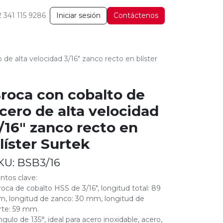
2 341 115 9286
Iniciar sesión
Contáctenos
de alta velocidad 3/16" zanco recto en blíster
roca con cobalto de
cero de alta velocidad
/16" zanco recto en
líster Surtek
KU:
BSB3/16
ntos clave:
roca de cobalto HSS de 3/16", longitud total: 89
, longitud de zanco: 30 mm, longitud de
rte: 59 mm.
ngulo de 135°, ideal para acero inoxidable, acero,