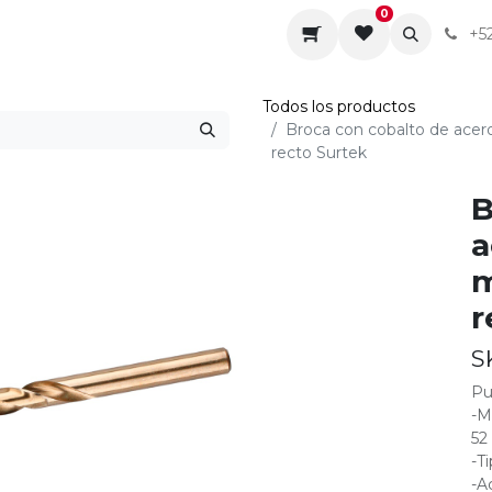
0
da
Sobre nosotros
Contáctenos
Servicios
+5
Todos los productos
Broca con cobalto de acer
recto Surtek
B
a
m
r
S
Pu
-M
52
-T
-A