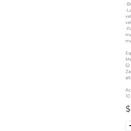
-B
-L
ve
ve
-Pa
ma
ma
Es
Me
52
Za
al
Ac
10