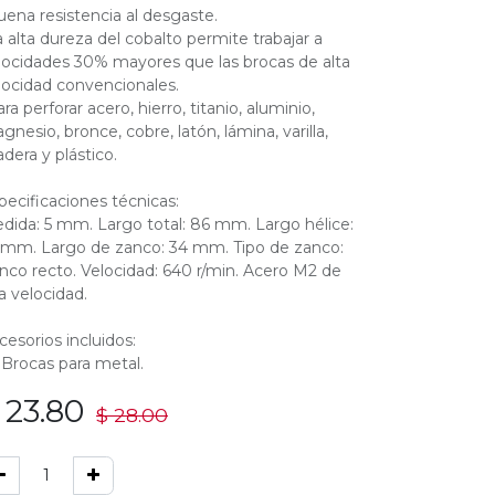
uena resistencia al desgaste.
a alta dureza del cobalto permite trabajar a
locidades 30% mayores que las brocas de alta
locidad convencionales.
ra perforar acero, hierro, titanio, aluminio,
gnesio, bronce, cobre, latón, lámina, varilla,
dera y plástico.
pecificaciones técnicas:
dida: 5 mm. Largo total: 86 mm. Largo hélice:
 mm. Largo de zanco: 34 mm. Tipo de zanco:
nco recto. Velocidad: 640 r/min. Acero M2 de
ta velocidad.
cesorios incluidos:
 Brocas para metal.
$
23.80
$
28.00