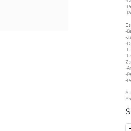
-A
-P
-P
Es
-B
-Z
-D
-La
-L
Za
-A
-P
-P
Ac
Br