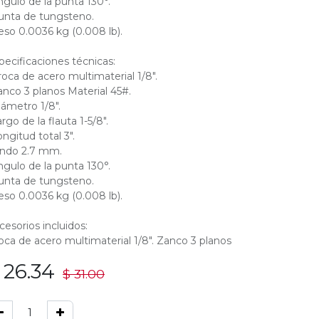
ngulo de la punta 130°.
unta de tungsteno.
eso 0.0036 kg (0.008 lb).
pecificaciones técnicas:
roca de acero multimaterial 1/8".
anco 3 planos Material 45#.
iámetro 1/8".
rgo de la flauta 1-5/8".
ongitud total 3".
ndo 2.7 mm.
ngulo de la punta 130°.
unta de tungsteno.
eso 0.0036 kg (0.008 lb).
cesorios incluidos:
oca de acero multimaterial 1/8". Zanco 3 planos
$
26.34
$
31.00