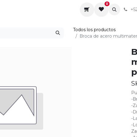
0
da
Sobre nosotros
Contáctenos
Servicios
+5
Todos los productos
Broca de acero multimateri
B
m
p
S
Pu
-B
-Z
-D
-La
-L
Za