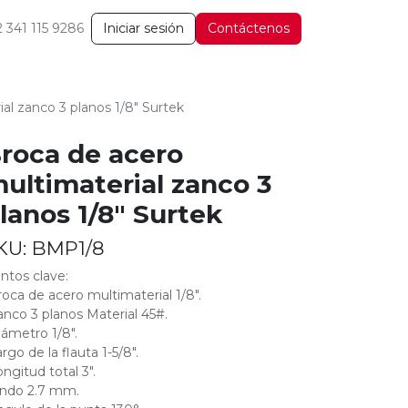
2 341 115 9286
Iniciar sesión
Contáctenos
al zanco 3 planos 1/8" Surtek
roca de acero
ultimaterial zanco 3
lanos 1/8" Surtek
KU:
BMP1/8
ntos clave:
roca de acero multimaterial 1/8".
anco 3 planos Material 45#.
iámetro 1/8".
rgo de la flauta 1-5/8".
ongitud total 3".
ndo 2.7 mm.