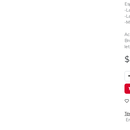
Es
-L
-L
-M
Ac
Br
let
Té
En