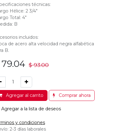
pecificaciones técnicas:
argo Hélice: 2 3/4"
argo Total: 4"
edida: B
cesorios incluidos:
oca de acero alta velocidad negra alfabética
ra B.
$
79.04
$
93.00
Agregar al carrito
Comprar ahora
Agregar a la lista de deseos
rminos y condiciones
vío: 2-3 días laborales