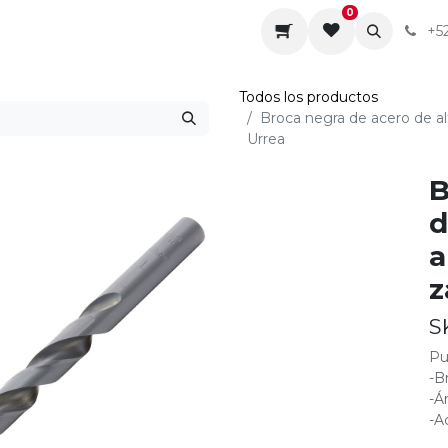
0
da
Sobre nosotros
Contáctenos
Servicios
+5
Todos los productos
Broca negra de acero de alt
Urrea
B
d
a
z
S
Pu
-B
-Á
-A