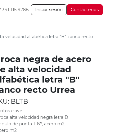
2 341 115 9286
Iniciar sesión
Contáctenos
a velocidad alfabética letra "B" zanco recto
roca negra de acero
e alta velocidad
lfabética letra "B"
anco recto Urrea
KU:
BLTB
ntos clave:
roca alta velocidad negra letra B
ngulo de punta 118°, acero m2
cero m2