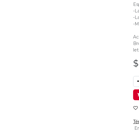
Es
-L
-L
-M
Ac
Br
let
Té
En