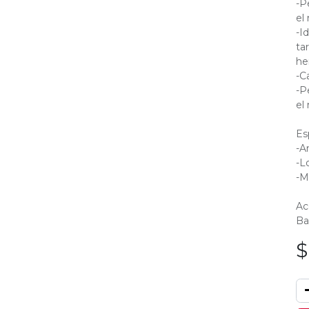
-P
el
-I
ta
he
-C
-P
el
Es
-A
-L
-M
Ac
Ba