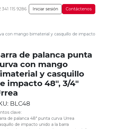
2 341 115 9286
Iniciar sesión
Contáctenos
va con mango bimaterial y casquillo de impacto
arra de palanca punta
urva con mango
imaterial y casquillo
e impacto 48", 3/4"
rrea
KU:
BLC48
ntos clave:
arra de palanca 48" punta curva Urrea
asquillo de impacto unido a la barra