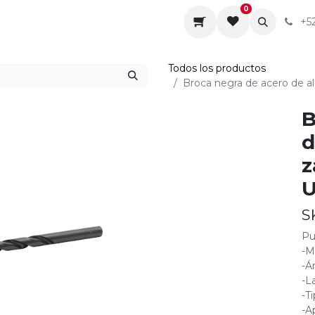
0
da
Sobre nosotros
Contáctenos
Servicios
+5
Todos los productos
Broca negra de acero de alt
B
d
z
U
S
Pu
-M
-Á
-L
-T
-A