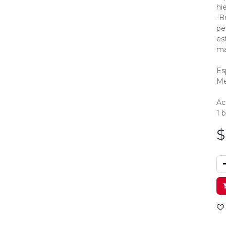
hi
-B
pe
es
ma
Es
Me
Ac
1 