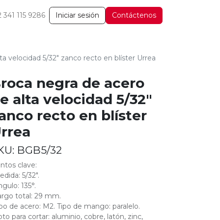
2 341 115 9286
Iniciar sesión
Contáctenos
a velocidad 5/32" zanco recto en blíster Urrea
roca negra de acero
e alta velocidad 5/32"
anco recto en blíster
rrea
KU:
BGB5/32
ntos clave:
edida: 5/32".
ngulo: 135°.
argo total: 29 mm.
ipo de acero: M2. Tipo de mango: paralelo.
pto para cortar: aluminio, cobre, latón, zinc,