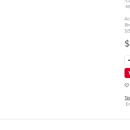
-La
-M
Ac
Br
3/3
Té
En