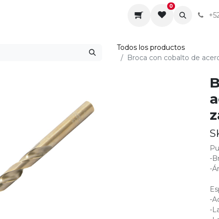
0
da
Sobre nosotros
Contáctenos
Servicios
+5
Todos los productos
Broca con cobalto de acero
B
a
z
S
Pu
-B
-Á
Es
-A
-L