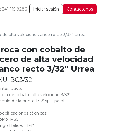
2 341 115 9286
Iniciar sesión
Contáctenos
 de alta velocidad zanco recto 3/32" Urrea
roca con cobalto de
cero de alta velocidad
anco recto 3/32" Urrea
KU:
BC3/32
ntos clave:
roca de cobalto alta velocidad 3/32"
ngulo de la punta 135° split point
pecificaciones técnicas:
cero: M35
argo Hélice: 1 1/4"