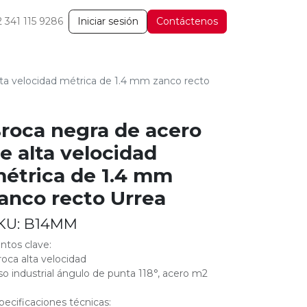
2 341 115 9286
Iniciar sesión
Contáctenos
lta velocidad métrica de 1.4 mm zanco recto
roca negra de acero
e alta velocidad
étrica de 1.4 mm
anco recto Urrea
KU:
B14MM
ntos clave:
roca alta velocidad
so industrial ángulo de punta 118°, acero m2
pecificaciones técnicas: