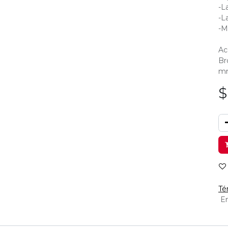
-L
-L
-M
Ac
Br
m
Té
En