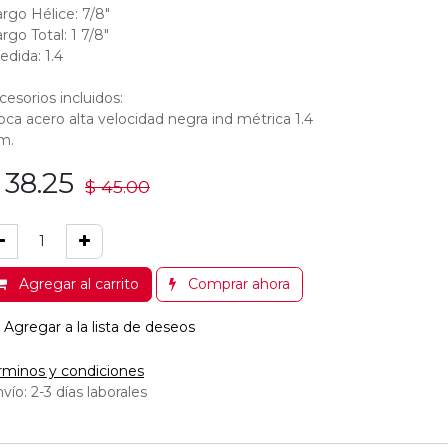
argo Hélice: 7/8"
argo Total: 1 7/8"
edida: 1.4
cesorios incluidos:
oca acero alta velocidad negra ind métrica 1.4
m.
$
38.25
$
45.00
Agregar al carrito
Comprar ahora
Agregar a la lista de deseos
rminos y condiciones
vío: 2-3 días laborales