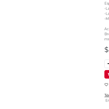
Es
-L
-L
-M
Ac
Br
m
Té
En