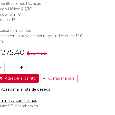
pecificaciones técnicas:
argo Hélice: 4 7/16"
argo Total: 6"
edida: 12
cesorios incluidos:
oca acero alta velocidad negra ind métrica 12.0
m.
$
275.40
$
324.00
Agregar al carrito
Comprar ahora
Agregar a la lista de deseos
rminos y condiciones
vío: 2-3 días laborales