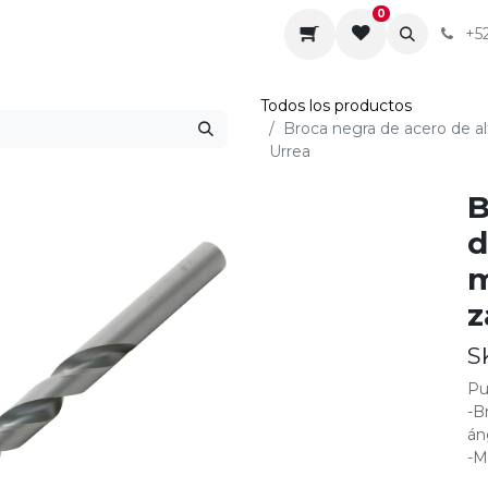
0
da
Sobre nosotros
Contáctenos
Servicios
+5
Todos los productos
Broca negra de acero de a
Urrea
B
d
m
z
S
Pu
-B
án
-M