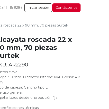
2 341 115 9286
Iniciar sesión
Contáctenos
ta roscada 22 x 90 mm, 70 piezas Surtek
lcayata roscada 22 x
0 mm, 70 piezas
urtek
KU:
AR2290
ntos clave:
argo: 90 mm. Diámetro interno: N/A. Grosor: 4.8
m.
ipo de cabeza: Gancho tipo L.
e uso general.
ujetar lazos desde una posición fija.
pecificaciones técnicas: