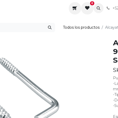
0
da
Sobre nosotros
Contáctenos
Servicios
+5
Todos los productos
Alcaya
A
9
S
S
Pu
-L
m
-T
-D
-S
Es