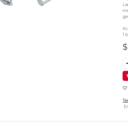
La
mm
ge
Ac
1 
Té
En