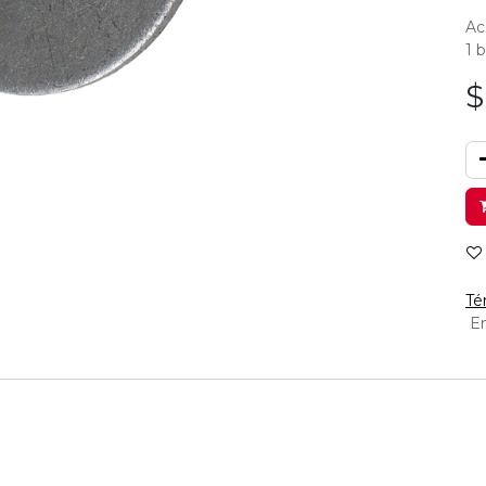
Ac
1 
Té
En