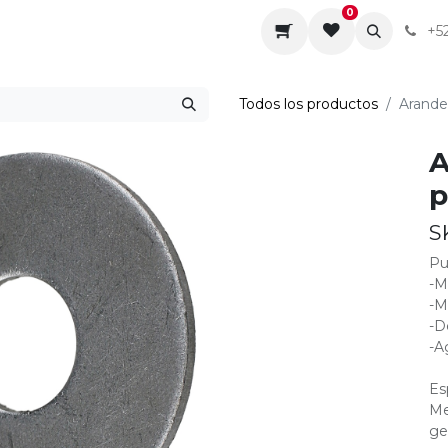
0
da
Sobre nosotros
Contáctenos
Servicios
+5
Todos los productos
Arandel
A
p
S
Pu
-M
-M
-D
-A
Es
Me
ge