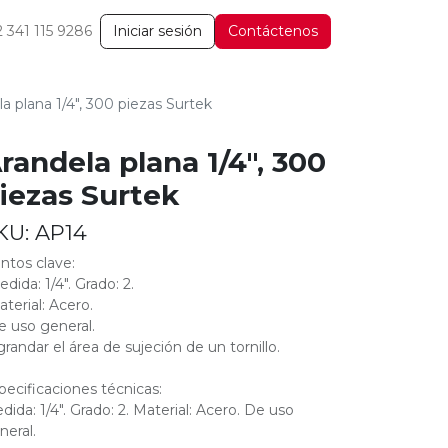
2 341 115 9286
Iniciar sesión
Contáctenos
a plana 1/4", 300 piezas Surtek
randela plana 1/4", 300
iezas Surtek
KU:
AP14
ntos clave:
edida: 1/4". Grado: 2.
aterial: Acero.
e uso general.
grandar el área de sujeción de un tornillo.
pecificaciones técnicas:
dida: 1/4". Grado: 2. Material: Acero. De uso
neral.