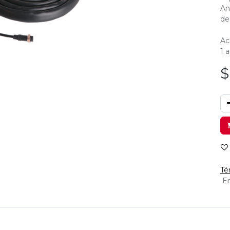
An
de
Ac
1 
Té
En