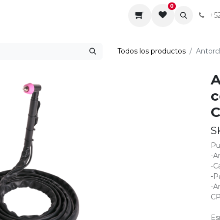
0
da
Sobre nosotros
Contáctenos
Servicios
+5
Todos los productos
Antorc
A
c
C
S
Pu
-A
-C
-P
-A
CP
Es