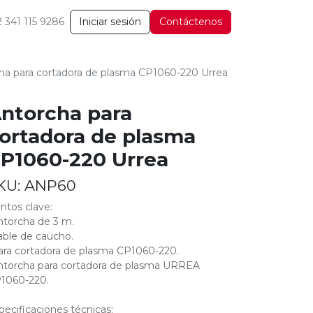
2 341 115 9286
Iniciar sesión
Contáctenos
ha para cortadora de plasma CP1060-220 Urrea
ntorcha para
ortadora de plasma
P1060-220 Urrea
KU:
ANP60
ntos clave:
ntorcha de 3 m.
able de caucho.
ara cortadora de plasma CP1060-220.
ntorcha para cortadora de plasma URREA
1060-220.
pecificaciones técnicas: