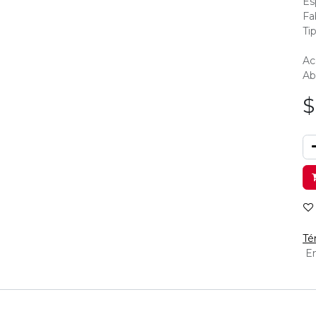
Es
Fa
Ti
Ac
Ab
Té
En