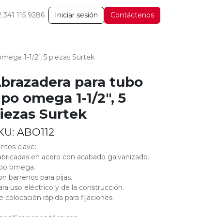
2 341 115 9286
Iniciar sesión
Contáctenos
omega 1-1/2", 5 piezas Surtek
brazadera para tubo
ipo omega 1-1/2", 5
iezas Surtek
KU:
ABO112
ntos clave:
abricadas en acero con acabado galvanizado.
ipo omega.
on barrenos para pijas.
ara uso eléctrico y de la construcción.
e colocación rápida para fijaciones.