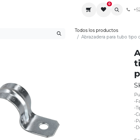
0
da
Sobre nosotros
Contáctenos
Servicios
+5
Todos los productos
Abrazadera para tubo tipo 
A
t
p
S
Pu
-F
-T
-C
-P
-D