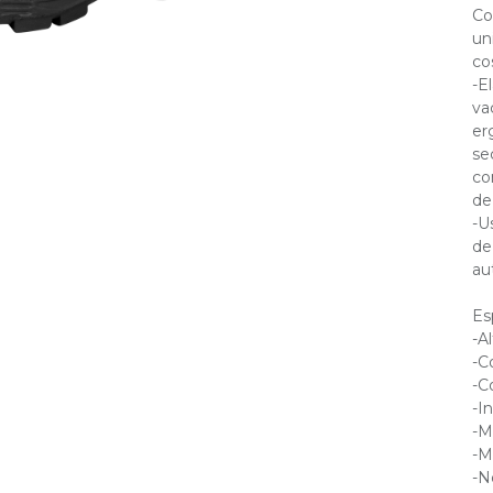
Co
un
co
-E
va
er
se
co
de
-U
de
au
Es
-Al
-C
-C
-I
-M
-M
-N