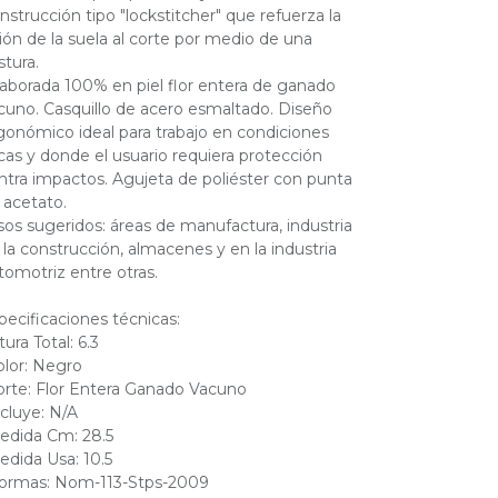
nstrucción tipo "lockstitcher" que refuerza la
ión de la suela al corte por medio de una
stura.
laborada 100% en piel flor entera de ganado
cuno. Casquillo de acero esmaltado. Diseño
gonómico ideal para trabajo en condiciones
cas y donde el usuario requiera protección
ntra impactos. Agujeta de poliéster con punta
 acetato.
sos sugeridos: áreas de manufactura, industria
 la construcción, almacenes y en la industria
tomotriz entre otras.
pecificaciones técnicas:
tura Total: 6.3
olor: Negro
orte: Flor Entera Ganado Vacuno
ncluye: N/A
edida Cm: 28.5
edida Usa: 10.5
ormas: Nom-113-Stps-2009