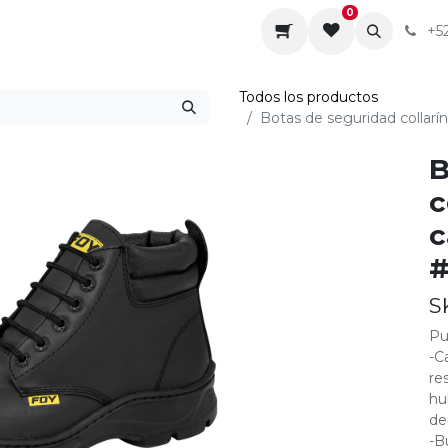
0
da
Sobre nosotros
Contáctenos
Servicios
+5
Todos los productos
Botas de seguridad collarí
B
c
c
#
S
Pu
-C
re
hu
de
-B