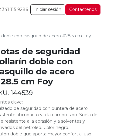
2 341 115 9286
Iniciar sesión
Contáctenos
n doble con casquillo de acero #28.5 cm Foy
otas de seguridad
ollarín doble con
asquillo de acero
28.5 cm Foy
KU:
144539
ntos clave:
alzado de seguridad con puntera de acero
sistente al impacto y a la compresión. Suela de
le resistente a la abrasión y a solventes y
rivados del petróleo. Color negro.
ullón doble que aporta mayor confort al uso.