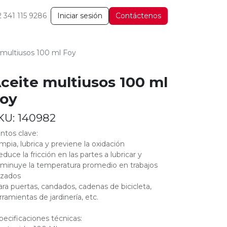
2 341 115 9286
Iniciar sesión
Contáctenos
 multiusos 100 ml Foy
ceite multiusos 100 ml
oy
KU:
140982
ntos clave:
impia, lubrica y previene la oxidación
educe la fricción en las partes a lubricar y
sminuye la temperatura promedio en trabajos
rzados
ara puertas, candados, cadenas de bicicleta,
rramientas de jardinería, etc.
pecificaciones técnicas: