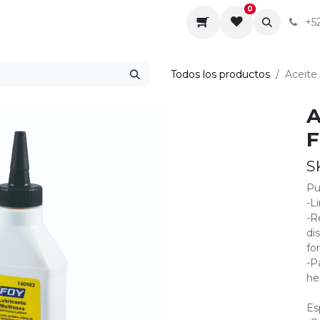
0
da
Sobre nosotros
Contáctenos
Servicios
+5
Todos los productos
Aceite
A
F
S
Pu
-L
-R
di
fo
-P
he
Es