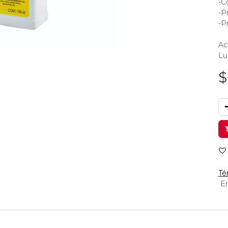
-C
-P
-P
Ac
Lu
Té
En