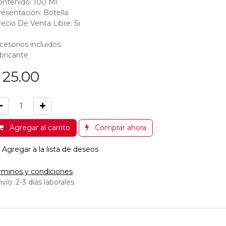
ontenido: 100 Ml
resentación: Botella
recio De Venta Libre: Si
cesorios incluidos:
bricante
$
25.00
Agregar al carrito
Comprar ahora
Agregar a la lista de deseos
rminos y condiciones
vío: 2-3 días laborales