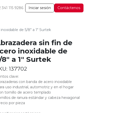
2 341 115 9286
Iniciar sesión
Contáctenos
 inoxidable de 5/8" a 1" Surtek
brazadera sin fin de
cero inoxidable de
/8" a 1" Surtek
KU:
137702
ntos clave:
brazaderas con banda de acero inoxidable
ara uso industrial, automotriz y en el hogar
on tornillo de acero templado
ornillos de ranura estándar y cabeza hexagonal
recio por pieza