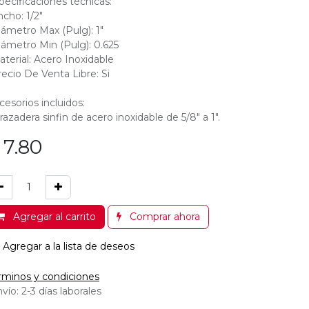
pecificaciones técnicas:
ncho: 1/2"
iámetro Max (Pulg): 1"
iámetro Min (Pulg): 0.625
aterial: Acero Inoxidable
recio De Venta Libre: Si
cesorios incluidos:
razadera sinfin de acero inoxidable de 5/8" a 1".
$
7.80
Agregar al carrito
Comprar ahora
Agregar a la lista de deseos
rminos y condiciones
vío: 2-3 días laborales