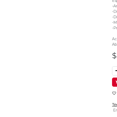
Es
-A
-D
-D
-M
-P
Ac
Ab
Té
En