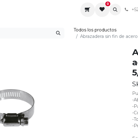
0
da
Sobre nosotros
Contáctenos
Servicios
+5
Todos los productos
Abrazadera sin fin de acero
A
a
5
S
Pu
-A
-P
-C
-T
-P