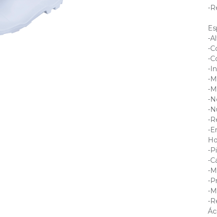
-R
Es
-Al
-C
-C
-I
-M
-M
-N
-N
-R
-E
Ho
-P
-C
-M
-P
-M
-R
Ác