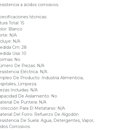
esistencia a ácidos corrosivos.
pecificaciones técnicas:
tura Total: 15
olor: Blanco
orte: N/A
ncluye: N/A
edida Cm: 28
edida Usa: 10
ormas: No
úmero De Piezas: N/A
esistencia Eléctrica: N/A
mpleo De Producto: Industria Alimenticia,
spitales, Limpieza.
iezas Incluidas: N/A
apacidad De Aislamiento: No
aterial De Puntera: N/A
rotección Para El Metatarso: N/A
aterial Del Forro: Refuerzo De Algodón
esistencia De Suela: Agua, Detergentes, Vapor,
idos Corrosivos