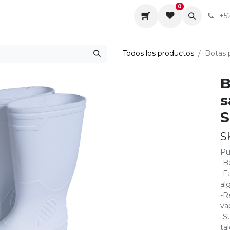
0
da
Sobre nosotros
Contáctenos
Servicios
+5
Todos los productos
Botas 
B
s
S
S
Pu
-B
-F
al
-R
va
-S
tal