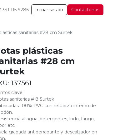
2 341 115 9286
Iniciar sesión
Contáctenos
plásticas sanitarias #28 cm Surtek
otas plásticas
anitarias #28 cm
urtek
KU:
137561
ntos clave:
otas sanitarias # 8 Surtek
abricadas 100% PVC con refuerzo interno de
godón.
esistencia al agua, detergentes, lodo, fango,
por etc.
uela grabada antiderrapante y descalzador en
ón.