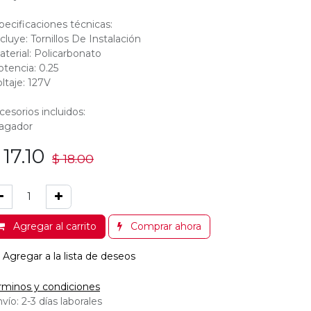
pecificaciones técnicas:
ncluye: Tornillos De Instalación
aterial: Policarbonato
otencia: 0.25
oltaje: 127V
cesorios incluidos:
agador
$
17.10
$
18.00
Agregar al carrito
Comprar ahora
Agregar a la lista de deseos
rminos y condiciones
vío: 2-3 días laborales