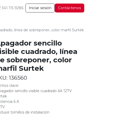
2 341 115 9286
Iniciar sesión
Contáctenos
uadrado, línea de sobreponer, color marfil Surtek
pagador sencillo
isible cuadrado, línea
e sobreponer, color
arfil Surtek
KU:
136560
ntos clave:
pagador sencillo visible cuadrado 6A 127V
rtek
otencia 6 A
27V
ncluye tornillos de instalación