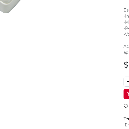
Es
-I
-M
-P
-V
Ac
ap
Té
En