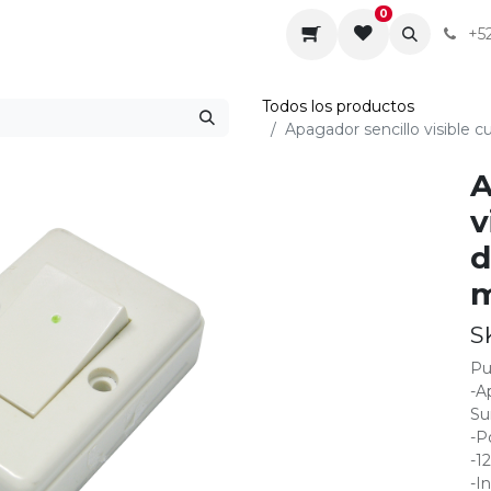
0
da
Sobre nosotros
Contáctenos
Servicios
+5
Todos los productos
Apagador sencillo visible c
A
v
d
m
S
Pu
-A
Su
-P
-1
-I