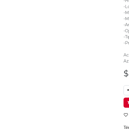
-H
-L
-M
-M
-A
-O
-T
-P
Ac
Az
Té