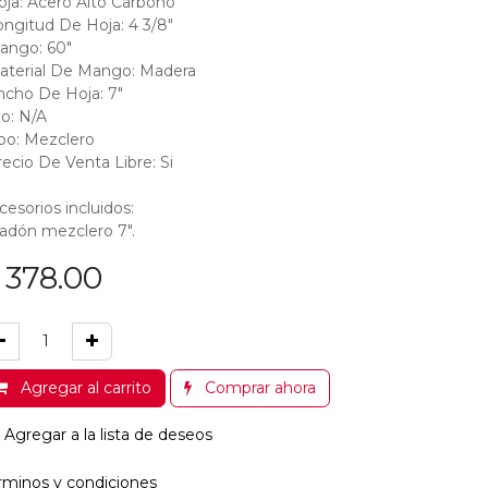
oja: Acero Alto Carbono
ongitud De Hoja: 4 3/8"
ango: 60"
aterial De Mango: Madera
ncho De Hoja: 7"
jo: N/A
ipo: Mezclero
recio De Venta Libre: Si
cesorios incluidos:
adón mezclero 7".
$
378.00
Agregar al carrito
Comprar ahora
Agregar a la lista de deseos
rminos y condiciones