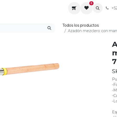
0
da
Sobre nosotros
Contáctenos
Servicios
+5
Todos los productos
Azadón mezclero con mang
A
m
7
S
Pu
-F
-M
-C
-L
Es