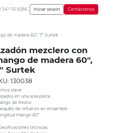
2 341 115 9286
Iniciar sesión
Contáctenos
o de madera 60", 7" Surtek
zadón mezclero con
ango de madera 60",
" Surtek
KU:
130038
ntos clave:
orjados en una sola pieza
ango de fresno
asquillo de refuerzo en ensamble
ongitud mango 60"
pecificaciones técnicas: