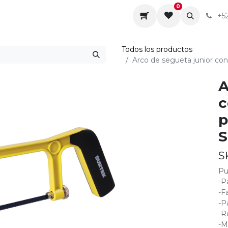
0
da
Sobre nosotros
Contáctenos
Servicios
+5
Todos los productos
Arco de segueta junior con
A
c
p
S
S
Pu
-P
-F
-P
-R
-M