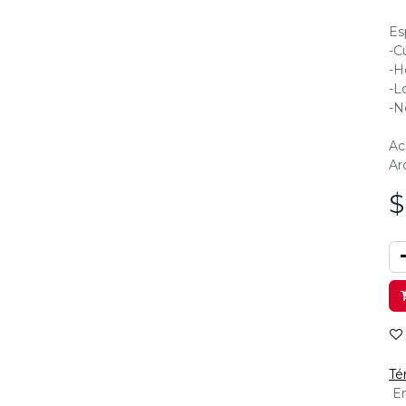
Es
-C
-Ho
-L
-N
Ac
Ar
Té
En