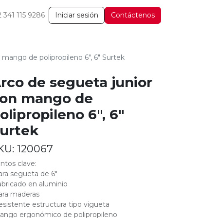
2 341 115 9286
Iniciar sesión
Contáctenos
 mango de polipropileno 6", 6" Surtek
rco de segueta junior
on mango de
olipropileno 6", 6"
urtek
KU:
120067
ntos clave:
ara segueta de 6"
abricado en aluminio
ara maderas
esistente estructura tipo vigueta
ango ergonómico de polipropileno