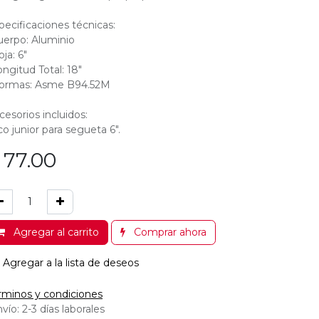
pecificaciones técnicas:
uerpo: Aluminio
ja: 6"
ongitud Total: 18"
ormas: Asme B94.52M
cesorios incluidos:
co junior para segueta 6".
$
77.00
Agregar al carrito
Comprar ahora
Agregar a la lista de deseos
rminos y condiciones
vío: 2-3 días laborales