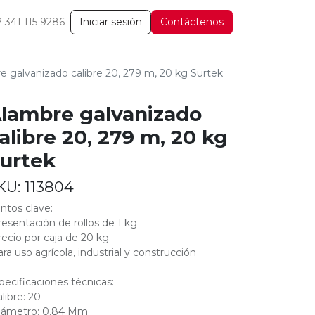
2 341 115 9286
Iniciar sesión
Contáctenos
e galvanizado calibre 20, 279 m, 20 kg Surtek
lambre galvanizado
alibre 20, 279 m, 20 kg
urtek
KU:
113804
ntos clave:
resentación de rollos de 1 kg
recio por caja de 20 kg
ara uso agrícola, industrial y construcción
pecificaciones técnicas:
alibre: 20
iámetro: 0.84 Mm