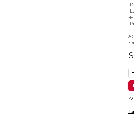
-D
-L
-M
-P
Ac
al
Té
En