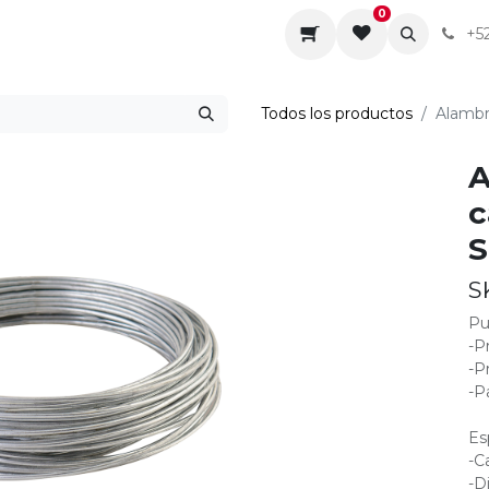
0
da
Sobre nosotros
Contáctenos
Servicios
+5
Todos los productos
Alambr
A
c
S
S
Pu
-P
-P
-P
Es
-C
-D