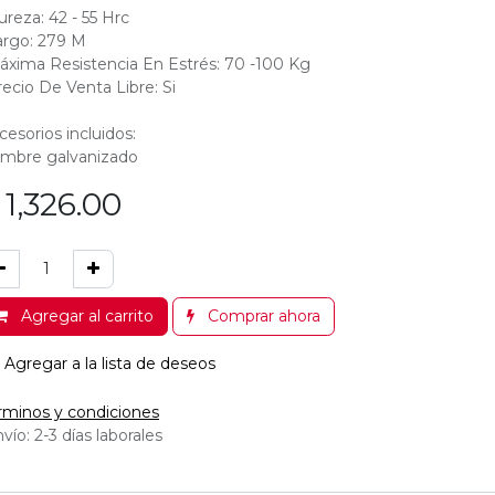
ureza: 42 - 55 Hrc
argo: 279 M
áxima Resistencia En Estrés: 70 -100 Kg
recio De Venta Libre: Si
cesorios incluidos:
ambre galvanizado
$
1,326.00
Agregar al carrito
Comprar ahora
Agregar a la lista de deseos
rminos y condiciones
vío: 2-3 días laborales