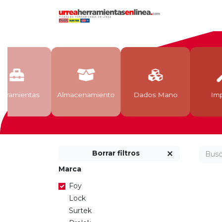
Inicio
Tien
rramientas
Almacenamiento
Dados Mano
Imp
Borrar filtros
Marca
Foy
Lock
Surtek