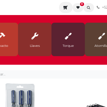
0
da
Sobre nosotros
Contáctenos
Servicios
+5
acto
Llaves
Torque
Atornilla