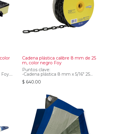
color
Cadena plástica calibre 8 mm de 25
m, color negro Foy
Puntos clave:
Foy. -
-Cadena plástica 8 mm x 5/16" 25
mt 80 kg negra Foy
$
640.00
ido
-Polietileno de alta resistencia
tura
-Para delimitar zonas
y
-Marca Foy
Especificaciones técnicas:
-Color: Negro
H
-Diámetro De Eslabón: 8 Mm
 2 Mm
-Grado: 4
-Límite De Carga De Trabajo: 80 Kg
-Longitud: 25 M
-Material: Polietileno
-Normas: Norma Para El