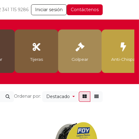
2 341 115 9286
Iniciar sesión
Contáctenos
r
Tijeras
Golpear
Anti-Chispa
Ordenar por:
Destacado